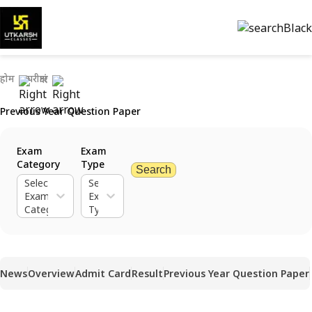
होम
परीक्षाएं
Previous Year Question Paper
Exam
Exam
Category
Type
Search
Select
Select
Exam
Exam
Category
Type
News
Overview
Admit Card
Result
Previous Year Question Paper