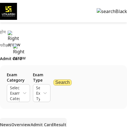
होम
परीक्षाएं
Admit Card
Exam
Exam
Category
Type
Search
Select
Select
Exam
Exam
Category
Type
News
Overview
Admit Card
Result