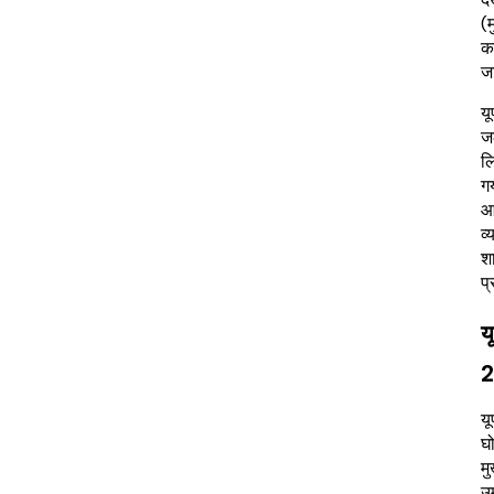
(म
कर
ज
यू
ज
लि
गय
आव
व्
श
प्
य
यू
घो
मु
उम