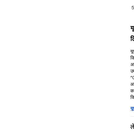
य
ल
यू
कि
अ
उम
“
आ
कर
क
य
ल