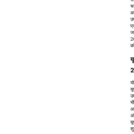
चय
आ
उ
प
ज
20
को
य
यो
य
उम
भी
अ
अं
य
स