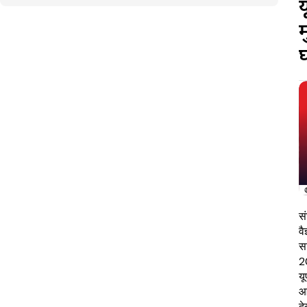
य
म
स
वै
स
2
यू
आ
द