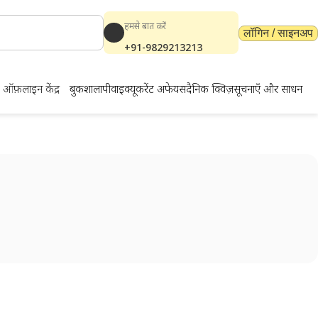
हमसे बात करें
लॉगिन / साइनअप
+91-9829213213
ऑफ़लाइन केंद्र
बुकशाला
पीवाईक्यू
करेंट अफेयर्स
दैनिक क्विज़
सूचनाएँ और साधन