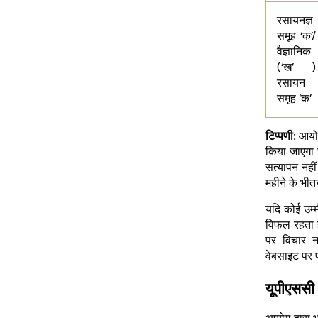
रसायनज्ञ
समूह ‘क’/
वैज्ञानिक
(‘ख’ )
रसायन
समूह ‘क’
टिप्पणी:
आयोग
किया जाएगा ज
सत्यापन नही
महीने के भीत
यदि कोई उम्
विफल रहता है
पर विचार न
वेबसाइट पर प
यूपीएससी 