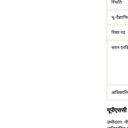
स्थिति
भू-वैज्ञा
रिक्त पद
चयन प्रक्
आधिकारि
यूपीएससी
उम्मीदवार 