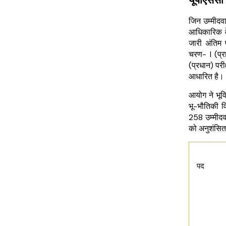
यूपीएससी
जिन उम्मीदवा
आधिकारिक वे
जारी अंतिम
चरण- I (प्
(प्रधान) परी
आधारित है।
आयोग ने भूवि
भू-भौतिकी व
258 उम्मीदवा
को अनुशंसित 
पद