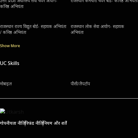
उत्तर प्रदेश अधीनस्थ सेवा चयन आयोग-
राजस्थान कर्मचारी चयन बोर्ड- कनिष्ठ अभियंता
कनिष्ठ अभियंता
राजस्थान राज्य विद्युत बोर्ड- सहायक अभियंता
राजस्थान लोक सेवा आयोग- सहायक
/ कनिष्ठ अभियंता
अभियंता
Show More
UC Skills
मोबाइल
पीसी/लैपटॉप
गोपनीयता नीति
रिफंड नीति
नियम और शर्तें