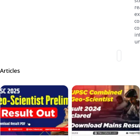
st
re
ex
co
co
i
un
Articles