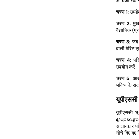
आधिकारिक यू
चरण 1:
उम्म
चरण 2:
मुख
वैज्ञानिक (प
चरण 3:
जब आ
वाली मेरिट 
चरण 4:
परि
उपयोग करें।
चरण 5:
आसा
भविष्य के संद
यूपीएससी
यूपीएससी भ
@upsc.gov.i
साक्षात्कार 
नीचे दिए गए