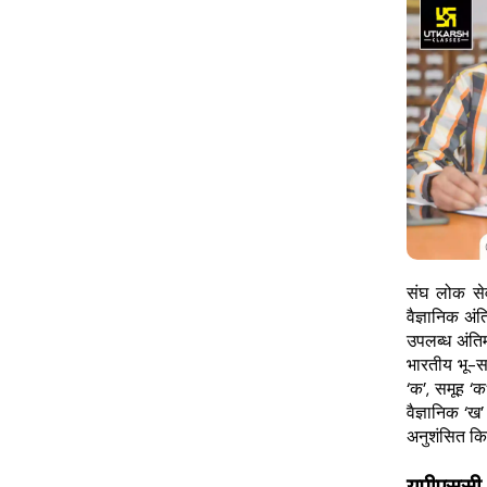
संघ लोक से
वैज्ञानिक 
उपलब्ध अंतिम
भारतीय भू-सर
‘क’, समूह ‘क
वैज्ञानिक ‘ख
अनुशंसित कि