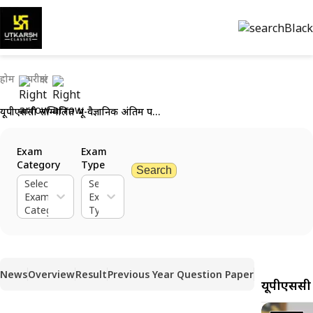
होम
परीक्षाएं
यूपीएससी सम्मिलित भू-वैज्ञानिक अंतिम परिणाम 2023 घोषित
Exam
Exam
Category
Type
Search
Select
Select
Exam
Exam
Category
Type
News
Overview
Result
Previous Year Question Paper
यूपीएससी 