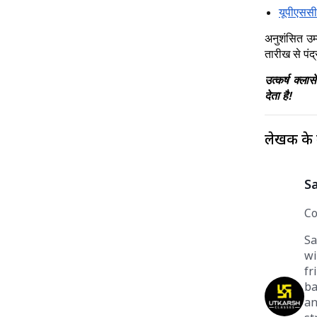
यूपीएससी
अनुशंसित उम
तारीख से पंद
उत्कर्ष क्ल
देता है!
लेखक के बा
S
Co
Sa
wi
f
ba
an