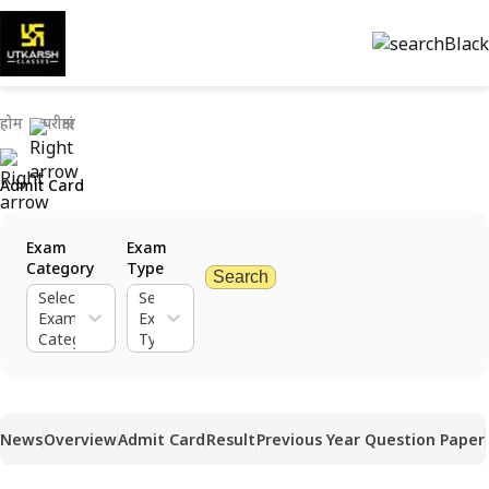
होम
परीक्षाएं
Admit Card
Exam
Exam
Category
Type
Search
Select
Select
Exam
Exam
Category
Type
News
Overview
Admit Card
Result
Previous Year Question Paper