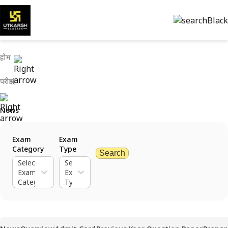
होम
परीक्षाएं
News
Exam
Exam
Category
Type
Search
Select
Select
Exam
Exam
Category
Type