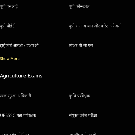
यूपी एसआई
यूपी कॉन्स्टेबल
यूपी पीईटी
यूपी सामान्य ज्ञान और करेंट अफेयर्स
हाईकोर्ट आरओ / एआरओ
लोअर पी सी एस
Show More
Agriculture Exams
खाद्य सुरक्षा अधिकारी
कृषि पर्यवेक्षक
UPSSSC गन्ना पर्यवेक्षक
संयुक्त प्रवेश परीक्षा
लाइव स्टॉक निरीक्षक
आरपीएससी एएओ