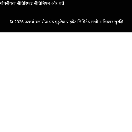
गोपनीयता नीति
रिफंड नीति
नियम और शर्तें
© 2026 उत्कर्ष क्लासेज एंड एडुटेक प्राइवेट लिमिटेड सभी अधिकार सुरक्षित