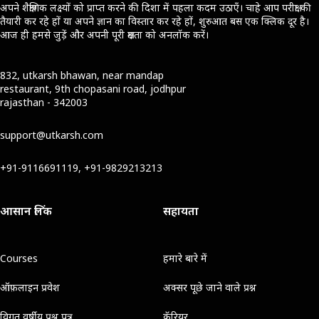
अपने शैक्षणिक लक्ष्यों को प्राप्त करने की दिशा में पहला कदम उठाएँ। चाहे आप परीक्षा की
तैयारी कर रहे हों या अपने ज्ञान का विस्तार कर रहे हों, शुरुआत बस एक क्लिक दूर है।
आज ही हमसे जुड़ें और अपनी पूरी क्षमता को अनलॉक करें।
832, utkarsh bhawan, near mandap
restaurant, 9th chopasani road, jodhpur
rajasthan - 342003
support@utkarsh.com
+91-9116691119, +91-9829213213
आसान लिंक
सहायता
Courses
हमारे बारे में
ऑफ़लाइन प्रवेश
अक्सर पूछे जाने वाले प्रश्न
विगत वर्षीय प्रश्न पत्र
कॅरियर