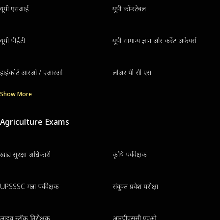
यूपी एसआई
यूपी कॉन्स्टेबल
यूपी पीईटी
यूपी सामान्य ज्ञान और करेंट अफेयर्स
हाईकोर्ट आरओ / एआरओ
लोअर पी सी एस
Show More
Agriculture Exams
खाद्य सुरक्षा अधिकारी
कृषि पर्यवेक्षक
UPSSSC गन्ना पर्यवेक्षक
संयुक्त प्रवेश परीक्षा
लाइव स्टॉक निरीक्षक
आरपीएससी एएओ