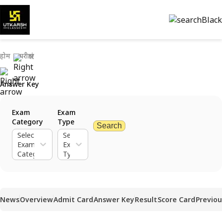
होम
परीक्षाएं
Answer Key
Exam
Exam
Category
Type
Search
Select
Select
Exam
Exam
Category
Type
News
Overview
Admit Card
Answer Key
Result
Score Card
Previou