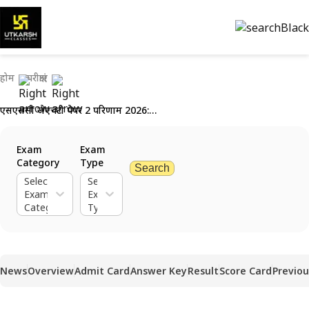
होम
परीक्षाएं
एसएससी जेएचटी पेपर 2 परिणाम 2026: कट ऑफ व मेरिट लिस्ट पीडीएफ देखें
Exam
Exam
Category
Type
Search
Select
Select
Exam
Exam
Category
Type
News
Overview
Admit Card
Answer Key
Result
Score Card
Previou