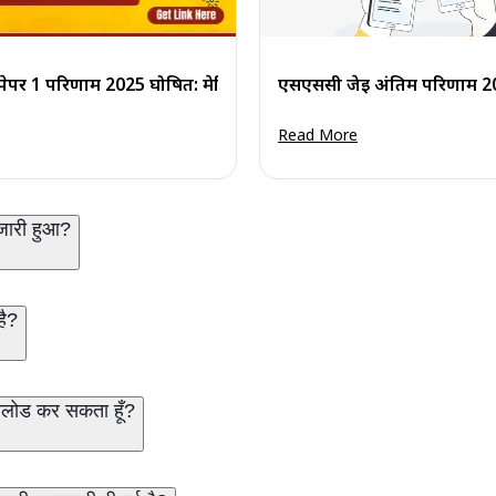
ीएफ, कट-ऑफ एवं एफआरटीए
ेपर 1 परिणाम 2025 घोषित: मेरिट सूची और कट-ऑफ पीडीएफ डाउनलोड
एसएससी जेई अंतिम परिणाम 202
Read More
जारी हुआ?
है?
उनलोड कर सकता हूँ?