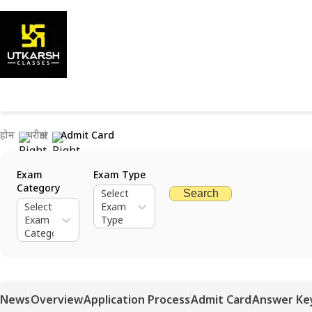
होम
परीक्षाएं
Admit Card
Exam
Exam Type
Category
Select
Search
Select
Exam
Exam
Type
Category
News
Overview
Application Process
Admit Card
Answer Ke