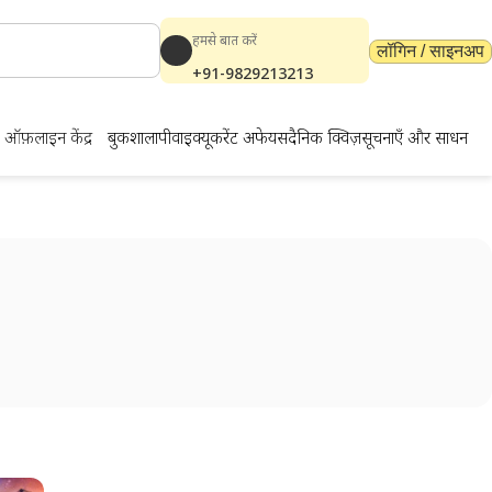
हमसे बात करें
लॉगिन / साइनअप
+91-9829213213
ऑफ़लाइन केंद्र
बुकशाला
पीवाईक्यू
करेंट अफेयर्स
दैनिक क्विज़
सूचनाएँ और साधन