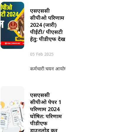
एसएससी
सीपीओ परिणाम
2024 (जारी)
पीईटी/ पीएसटी
हेतु: पीडीएफ देखें
05 Feb 2025
कर्मचारी चयन आयोग ने 3 फरवरी 2025 को शारीरिक मानक परी
एसएससी
सीपीओ पेपर 1
परिणाम 2024
घोषित: परिणाम
पीडीएफ
डाउनलोड करें