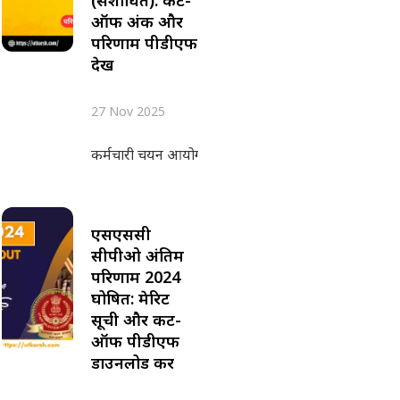
ऑफ अंक और
परिणाम पीडीएफ
देखें
27 Nov 2025
कर्मचारी चयन आयोग (एसएससी) ने 26 नवंबर 2025 को सं
एसएससी
सीपीओ अंतिम
परिणाम 2024
घोषित: मेरिट
सूची और कट-
ऑफ पीडीएफ
डाउनलोड करें