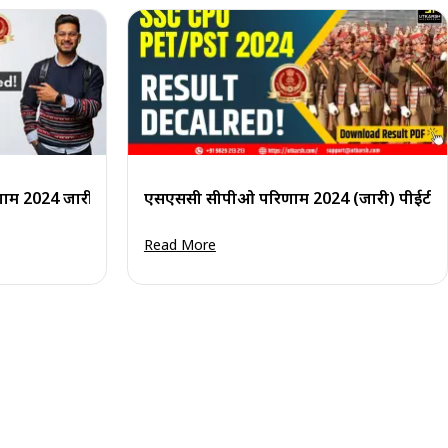
लोड करें
2024 जारी: योग्य उम्मीदवारों की सूची PDF डाउनलोड करें
एसएससी सीपीओ परिणाम 2024 (जारी) पीईटी/ पीए
Read More