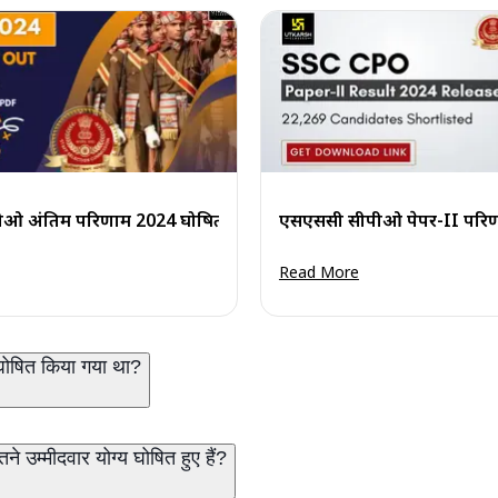
 परिणाम पीडीएफ देखें
ओ अंतिम परिणाम 2024 घोषित: मेरिट सूची और कट-ऑफ पीडीएफ डाउन
एसएससी सीपीओ पेपर-II परिणाम 
Read More
ोषित किया गया था?
 उम्मीदवार योग्य घोषित हुए हैं?