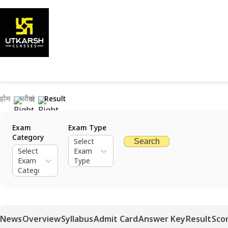
होम
परीक्षाएं
Result
Exam
Exam Type
Category
Select
Search
Select
Exam
Exam
Type
Category
News
Overview
Syllabus
Admit Card
Answer Key
Result
Sco