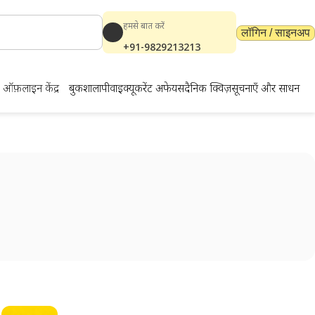
हमसे बात करें
लॉगिन / साइनअप
+91-9829213213
ऑफ़लाइन केंद्र
बुकशाला
पीवाईक्यू
करेंट अफेयर्स
दैनिक क्विज़
सूचनाएँ और साधन