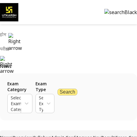
होम
परीक्षाएं
News
Exam
Exam
Category
Type
Search
Select
Select
Exam
Exam
Category
Type