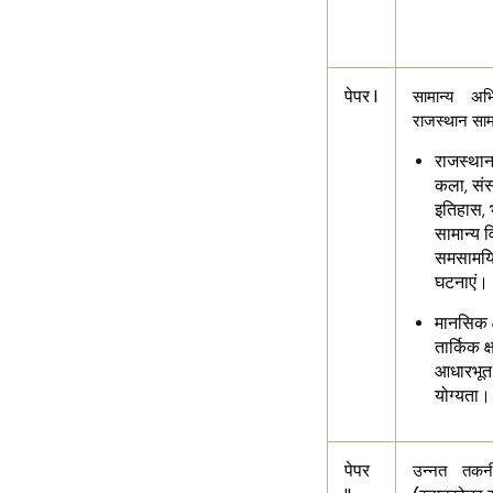
पेपर I
सामान्य अभि
राजस्थान सामा
राजस्था
कला, संस्
इतिहास, 
सामान्य वि
समसामय
घटनाएं।
मानसिक क
तार्किक क्
आधारभूत
योग्यता
पेपर
उन्नत तकनी