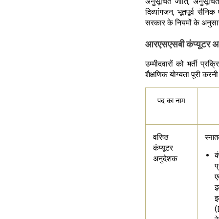
अनुसूचित जाति, अनुसूचित
दिव्यांगजन, भूतपूर्व सैनिक
सरकार के नियमों के अनुस
आरएसएसबी कंप्यूटर अन
उम्मीदवारों को भर्ती प्रक
शैक्षणिक योग्यता पूरी कर
पद का नाम
वरिष्ठ
स्नात
कंप्यूटर
क
अनुदेशक
प
ए
इ
इ
(