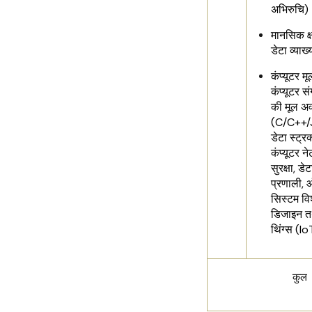
अभिरुचि)
मानसिक क्
डेटा व्याख
कंप्यूटर म
कंप्यूटर सं
की मूल अव
(C/C++/
डेटा स्ट्रक
कंप्यूटर ने
सुरक्षा, डे
प्रणाली, 
सिस्टम विश
डिजाइन त
थिंग्स (I
कुल