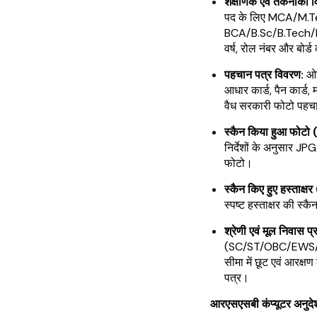
शैक्षणिक एवं तकनीकी 
पद के लिए MCA/M.T
BCA/B.Sc/B.Tech/PGD
वर्ष, रोल नंबर और बोर
पहचान पत्र विवरण:
ओट
आधार कार्ड, पैन कार्ड, 
वैध सरकारी फोटो पहच
स्कैन किया हुआ फोटो (
निर्देशों के अनुसार JP
फोटो।
स्कैन किए हुए हस्ताक्षर
स्पष्ट हस्ताक्षर की स्क
श्रेणी एवं मूल निवास प्
(SC/ST/OBC/EWS/MBC
सीमा में छूट एवं आरक्ष
पत्र।
आरएसएसबी कंप्यूटर अनुदे