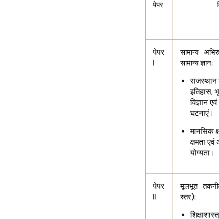
पेपर
पेपर
सामान्य अभिर
I
सामान्य ज्ञान:
राजस्थान 
इतिहास, भ
विज्ञान ए
घटनाएं।
मानसिक क्
क्षमता एव
योग्यता।
पेपर
मूलभूत तकनी
II
स्तर):
शिक्षाशास्त