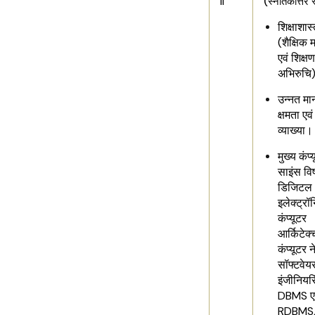
II
(स्नातकोत्तर 
शिक्षाशास्
(शैक्षिक 
एवं शिक्षण
अभिरुचि
उन्नत म
क्षमता एवं
व्याख्या।
मुख्य कंप्
साइंस वि
डिजिटल
इलेक्ट्रॉ
कंप्यूटर
आर्किटेक्
कंप्यूटर न
सॉफ्टवेय
इंजीनियरि
DBMS ए
RDBMS, 