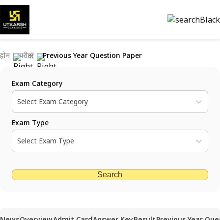
होम
परीक्षाएं
Previous Year Question Paper
Exam Category
Select Exam Category
Exam Type
Select Exam Type
Search
News
Overview
Admit Card
Answer Key
Result
Previous Year Que