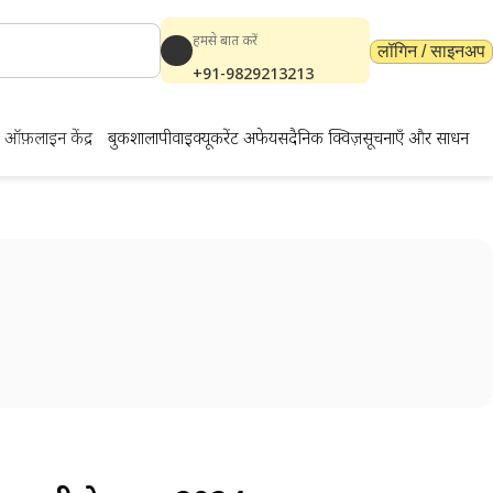
हमसे बात करें
लॉगिन / साइनअप
+91-9829213213
ऑफ़लाइन केंद्र
बुकशाला
पीवाईक्यू
करेंट अफेयर्स
दैनिक क्विज़
सूचनाएँ और साधन