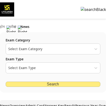
होम
परीक्षाएं
News
Exam Category
Select Exam Category
Exam Type
Select Exam Type
Search
News
Overview
Admit Card
Answer Key
Result
Previous Year Que