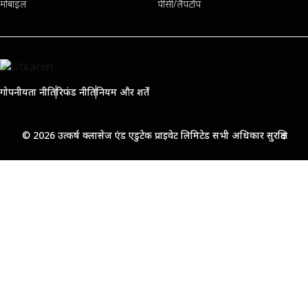
मोबाइल
पीसी/लैपटॉप
गोपनीयता नीति
रिफंड नीति
नियम और शर्तें
© 2026 उत्कर्ष क्लासेज एंड एडुटेक प्राइवेट लिमिटेड सभी अधिकार सुरक्षित