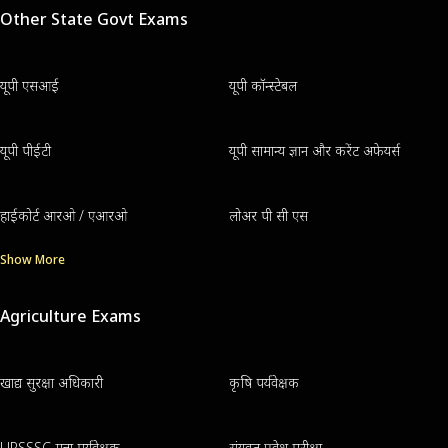
Other State Govt Exams
यूपी एसआई
यूपी कॉन्स्टेबल
यूपी पीईटी
यूपी सामान्य ज्ञान और करेंट अफेयर्स
हाईकोर्ट आरओ / एआरओ
लोअर पी सी एस
Show More
Agriculture Exams
खाद्य सुरक्षा अधिकारी
कृषि पर्यवेक्षक
UPSSSC गन्ना पर्यवेक्षक
संयुक्त प्रवेश परीक्षा