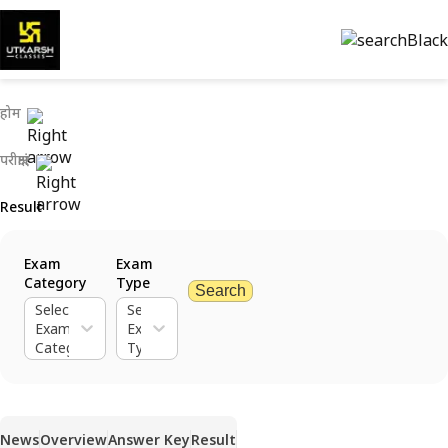
होम
परीक्षाएं
Result
Exam
Exam
Category
Type
Search
Select
Select
Exam
Exam
Category
Type
News
Overview
Answer Key
Result