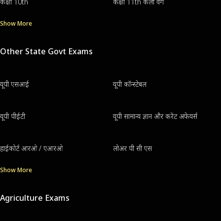
कक्षा 10th
कक्षा 11th कला वर्ग
Show More
Other State Govt Exams
यूपी एसआई
यूपी कॉन्स्टेबल
यूपी पीईटी
यूपी सामान्य ज्ञान और करेंट अफेयर्स
हाईकोर्ट आरओ / एआरओ
लोअर पी सी एस
Show More
Agriculture Exams