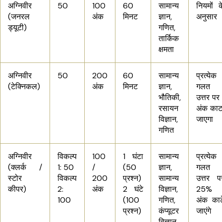
अग्निवीर
50
100
60
सामान्य
नियमों क
(जनरल
अंक
मिनट
ज्ञान,
अनुसार
ड्यूटी)
गणित,
तार्किक
क्षमता
अग्निवीर
50
200
60
सामान्य
प्रत्येक
(टेक्निकल)
अंक
मिनट
ज्ञान,
गलत
भौतिकी,
उत्तर पर 
रसायन
अंक काट
विज्ञान,
जाएगा
गणित
अग्निवीर
विकल्प
100
1 घंटा
सामान्य
प्रत्येक
(क्लर्क /
1: 50
/
(50
ज्ञान,
गलत
स्टोर
विकल्प
200
प्रश्न)
सामान्य
उत्तर प
कीपर)
2:
अंक
2 घंटे
विज्ञान,
25%
100
(100
गणित,
अंक काट
प्रश्न)
कंप्यूटर
जाएंगे
विज्ञान,