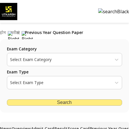
होम
परीक्षाएं
Previous Year Question Paper
Exam Category
Select Exam Category
Exam Type
Select Exam Type
Search
News
Overview
Admit Card
Result
Score Card
Previous Year Ques