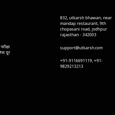
832, utkarsh bhawan, near
mandap restaurant, 9th
chopasani road, jodhpur
rajasthan - 342003
परीक्षा
support@utkarsh.com
लिक दूर
+91-9116691119, +91-
9829213213