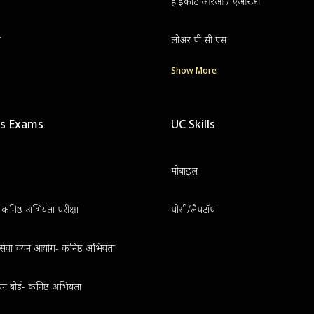
हाईकोर्ट आरओ / एआरओ
ग
लोअर पी सी एस
Show More
us Exams
UC Skills
मोबाइल
निष्ठ अभियंता परीक्षा
पीसी/लैपटॉप
थ सेवा चयन आयोग- कनिष्ठ अभियंता
न बोर्ड- कनिष्ठ अभियंता