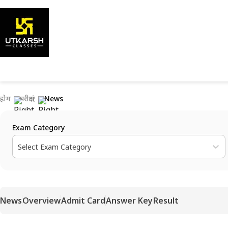
होम
परीक्षाएं
News
Exam Category
Select Exam Category
News
Overview
Admit Card
Answer Key
Result