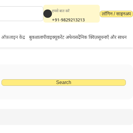
हमसे बात करें
लॉगिन / साइनअप
+91-9829213213
ऑफ़लाइन केंद्र
बुकशाला
पीवाईक्यू
करेंट अफेयर्स
दैनिक क्विज़
सूचनाएँ और साधन
Search