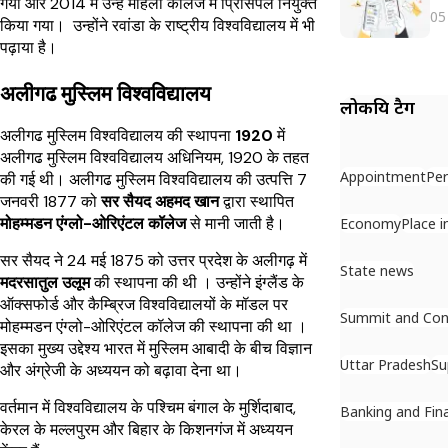
गया और 2014 में उन्हें महिला कॉलेज में प्रिंसिपल नियुक्त
05
किया गया। उन्होंने रवांडा के राष्ट्रीय विश्वविद्यालय में भी
पढ़ाया है।
अलीगढ मुस्लिम विश्वविद्यालय
लोकप्रिय टैग
अलीगढ मुस्लिम विश्वविद्यालय की स्थापना
1920
में
अलीगढ मुस्लिम विश्वविद्यालय अधिनियम, 1920 के तहत
Appointment
Per
की गई थी। अलीगढ मुस्लिम विश्वविद्यालय की उत्पत्ति 7
जनवरी 1877 को
सर सैयद अहमद खान
द्वारा स्थापित
मोहम्मडन एंग्लो-ओरिएंटल कॉलेज
से मानी जाती है।
Economy
Place 
सर सैयद ने 24 मई 1875 को उत्तर प्रदेश के अलीगढ़ में
State news
मदरसातुल उलूम
की स्थापना की थी । उन्होंने इंग्लैंड के
ऑक्सफोर्ड और कैम्ब्रिज विश्वविद्यालयों के मॉडल पर
Summit and Con
मोहम्मडन एंग्लो-ओरिएंटल कॉलेज की स्थापना की था ।
इसका मुख्य उद्देश्य भारत में मुस्लिम आबादी के बीच विज्ञान
Uttar Pradesh
Su
और अंग्रेजी के अध्ययन को बढ़ावा देना था।
वर्तमान में विश्वविद्यालय के पश्चिम बंगाल के मुर्शिदाबाद,
Banking and Fin
केरल के मल्लपुरम और बिहार के किशनगंज में अध्ययन