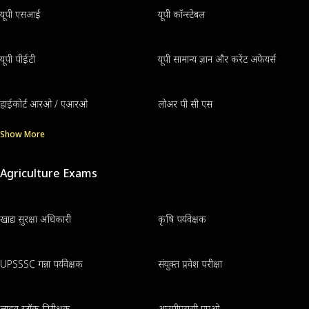
यूपी एसआई
यूपी कॉन्स्टेबल
यूपी पीईटी
यूपी सामान्य ज्ञान और करेंट अफेयर्स
हाईकोर्ट आरओ / एआरओ
लोअर पी सी एस
Show More
Agriculture Exams
खाद्य सुरक्षा अधिकारी
कृषि पर्यवेक्षक
UPSSSC गन्ना पर्यवेक्षक
संयुक्त प्रवेश परीक्षा
लाइव स्टॉक निरीक्षक
आरपीएससी एएओ