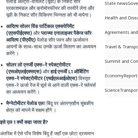
पेलोड अल्ट्रा-वायलेट (यूवी) के निकट सौर
State news
Gove
प्रकाशमंडल और क्रोमोस्फीयर की तस्वीरें लेगा और
यूवी के निकट सौर विकिरण भिन्नता को भी मापेगा।
Health and Dise
आदित्य सोलर विंड पार्टिकल एक्सपेरिमेंट
Agreements an
(एएसपीईएक्स)
और
प्लाज्मा एनालाइजर पैकेज फॉर
आदित्य (पीएपीए)
पेलोड सौर पवन और ऊर्जावान
आयनों के साथ-साथ उनके ऊर्जा वितरण का अध्ययन
Travel & Transp
करेंगे ।
Summit and Con
सोलर लो एनर्जी एक्स-रे स्पेक्ट्रोमीटर
(एसओएलईएक्सएस)
और
हाई एनर्जी L1 ऑर्बिटिंग
Economy
Report
एक्स-रे स्पेक्ट्रोमीटर (एचईएलआईओएस)
विस्तृत
एक्स-रे ऊर्जा रेंज में सूर्य से आने वाली एक्स-रे फ्लेयर्स
Science
Transpor
का अध्ययन करेंगे ।
मैग्नेटोमीटर पेलोड एल
1 बिंदु पर अंतरग्रहीय चुंबकीय
क्षेत्र को मापने में सक्षम होंगे ।
इसे एल 1 क्यों कहा जाता है?
अंतरिक्ष में ऐसे पाँच विशेष बिंदु हैं जहाँ एक छोटा द्रव्यमान