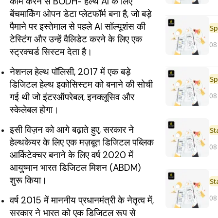
काम करने से BODH- हेल्थ AI के लिए
बेंचमार्किंग ओपन डेटा प्लेटफॉर्म बना है, जो बड़े
पैमाने पर इस्तेमाल से पहले AI सॉल्यूशंस की
Sp
टेस्टिंग और उन्हें वैलिडेट करने के लिए एक
08
स्ट्रक्चर्ड सिस्टम देता है।
नेशनल हेल्थ पॉलिसी, 2017 में एक बड़े
Sp
डिजिटल हेल्थ इकोसिस्टम को बनाने की सोची
08
गई थी जो इंटरऑपरेबल, इनक्लूसिव और
स्केलेबल होगा।
इसी विज़न को आगे बढ़ाते हुए, सरकार ने
St
हेल्थकेयर के लिए एक मज़बूत डिजिटल पब्लिक
08
आर्किटेक्चर बनाने के लिए वर्ष 2020 में
आयुष्मान भारत डिजिटल मिशन (ABDM)
शुरू किया।
St
08
वर्ष 2015 में माननीय प्रधानमंत्री के नेतृत्व में,
सरकार ने भारत को एक डिजिटल रूप से