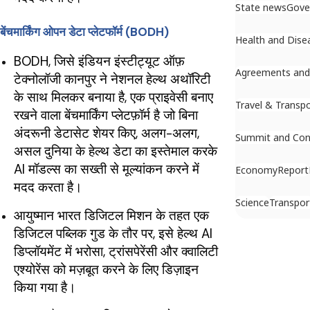
State news
Gove
बेंचमार्किंग ओपन डेटा प्लेटफॉर्म (BODH)
Health and Dise
BODH, जिसे इंडियन इंस्टीट्यूट ऑफ़
Agreements an
टेक्नोलॉजी कानपुर ने नेशनल हेल्थ अथॉरिटी
के साथ मिलकर बनाया है, एक प्राइवेसी बनाए
Travel & Transp
रखने वाला बेंचमार्किंग प्लेटफ़ॉर्म है जो बिना
अंदरूनी डेटासेट शेयर किए, अलग-अलग,
Summit and Con
असल दुनिया के हेल्थ डेटा का इस्तेमाल करके
AI मॉडल्स का सख्ती से मूल्यांकन करने में
Economy
Report
मदद करता है।
Science
Transpor
आयुष्मान भारत डिजिटल मिशन के तहत एक
डिजिटल पब्लिक गुड के तौर पर, इसे हेल्थ AI
डिप्लॉयमेंट में भरोसा, ट्रांसपेरेंसी और क्वालिटी
एश्योरेंस को मज़बूत करने के लिए डिज़ाइन
किया गया है।