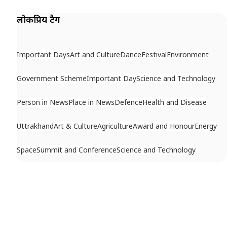
लोकप्रिय टैग
Important Days
Art and Culture
Dance
Festival
Environment
Government Scheme
Important Day
Science and Technology
Person in News
Place in News
Defence
Health and Disease
Uttrakhand
Art & Culture
Agriculture
Award and Honour
Energy
Space
Summit and Conference
Science and Technology