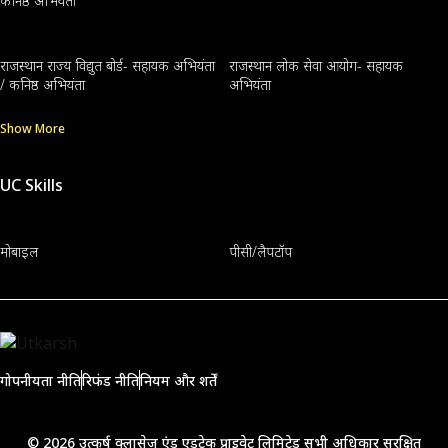
कनिष्ठ अभियंता
राजस्थान राज्य विद्युत बोर्ड- सहायक अभियंता
राजस्थान लोक सेवा आयोग- सहायक
/ कनिष्ठ अभियंता
अभियंता
Show More
UC Skills
मोबाइल
पीसी/लैपटॉप
गोपनीयता नीति
रिफंड नीति
नियम और शर्तें
© 2026 उत्कर्ष क्लासेज एंड एडुटेक प्राइवेट लिमिटेड सभी अधिकार सुरक्षित