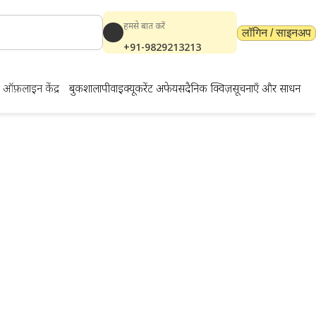
हमसे बात करें
लॉगिन / साइनअप
+91-9829213213
ऑफ़लाइन केंद्र
बुकशाला
पीवाईक्यू
करेंट अफेयर्स
दैनिक क्विज़
सूचनाएँ और साधन