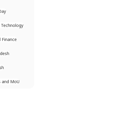
Day
 Technology
 Finance
desh
sh
s and MoU