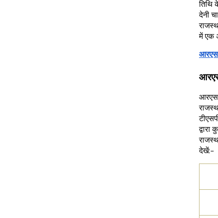
तिथि क
देनी च
राजस्थ
में एक
आरएसएस
आरएसए
आरएसएस
राजस्थ
टीएसपी
द्वारा
राजस्थ
देखें:-