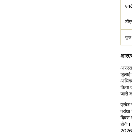
एनटी
टीएस
कुल
आरएसए
आरएसए
जुलाई 
आधिकार
किया ज
जारी 
प्रवेश 
परीक्षा
दिवस स
होगी।
2026 क