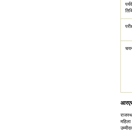
पर्य
ति
परीक
चयन
आरएसए
राजस्थ
महिला 
उम्मीद