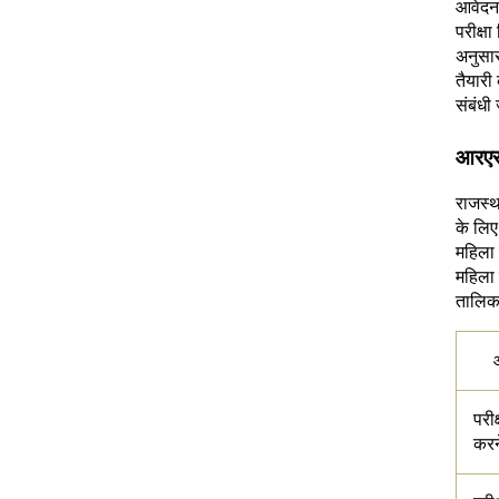
आवेदन 
परीक्ष
अनुसार
तैयारी
संबंधी
आरएसए
राजस्थ
के लि
महिला 
महिला 
तालिका 
परी
करन