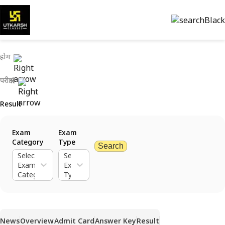
होम
परीक्षाएं
Result
Exam
Exam
Category
Type
Search
Select
Select
Exam
Exam
Category
Type
News
Overview
Admit Card
Answer Key
Result