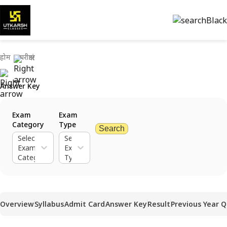
होम
परीक्षाएं
Answer Key
Exam
Exam
Category
Type
Search
Select
Select
Exam
Exam
Category
Type
Overview
Syllabus
Admit Card
Answer Key
Result
Previous Year 