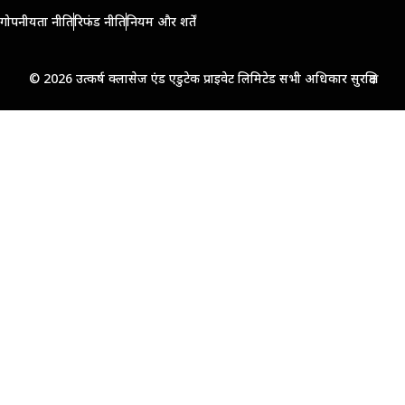
गोपनीयता नीति
रिफंड नीति
नियम और शर्तें
© 2026 उत्कर्ष क्लासेज एंड एडुटेक प्राइवेट लिमिटेड सभी अधिकार सुरक्षित