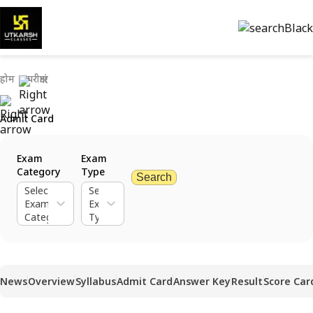
होम
परीक्षाएं
Admit Card
Exam
Exam
Category
Type
Search
Select
Select
Exam
Exam
Category
Type
News
Overview
Syllabus
Admit Card
Answer Key
Result
Score Car