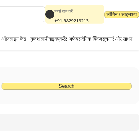
हमसे बात करें
लॉगिन / साइनअप
+91-9829213213
ऑफ़लाइन केंद्र
बुकशाला
पीवाईक्यू
करेंट अफेयर्स
दैनिक क्विज़
सूचनाएँ और साधन
Search