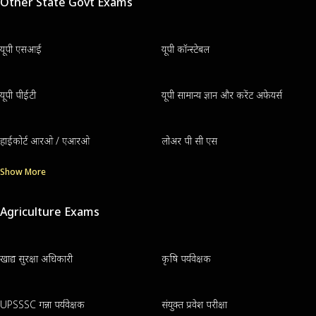
Other State Govt Exams
यूपी एसआई
यूपी कॉन्स्टेबल
यूपी पीईटी
यूपी सामान्य ज्ञान और करेंट अफेयर्स
हाईकोर्ट आरओ / एआरओ
लोअर पी सी एस
Show More
Agriculture Exams
खाद्य सुरक्षा अधिकारी
कृषि पर्यवेक्षक
UPSSSC गन्ना पर्यवेक्षक
संयुक्त प्रवेश परीक्षा