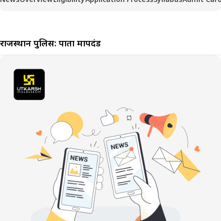
राजस्थान पुलिस: पात्रता मापदंड