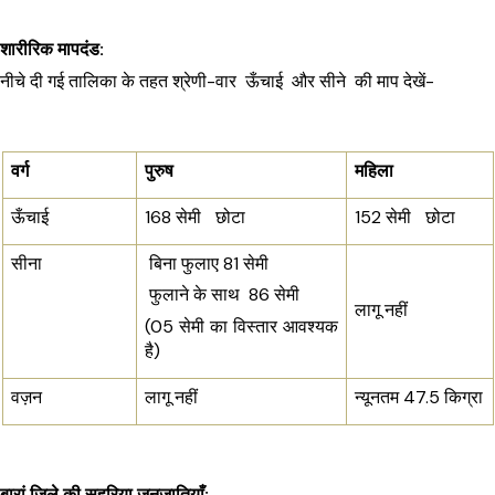
शारीरिक मापदंड:
नीचे दी गई तालिका के तहत श्रेणी-वार  ऊँचाई  और सीने  की माप देखें-
वर्ग
पुरुष 
महिला
ऊँचाई 
168 सेमी
छोटा
152 सेमी
छोटा
सीना 
 बिना फुलाए 81 सेमी
 फुलाने के साथ  86 सेमी
लागू नहीं
(05 सेमी का विस्तार आवश्यक 
है)
वज़न
लागू नहीं
न्यूनतम 47.5 किग्रा
बारां जिले की सहरिया जनजातियाँ: