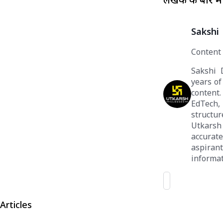
Sakshi
Content
Sakshi 
years of
content
EdTech,
structu
Utkarsh
accurat
aspiran
informat
Articles