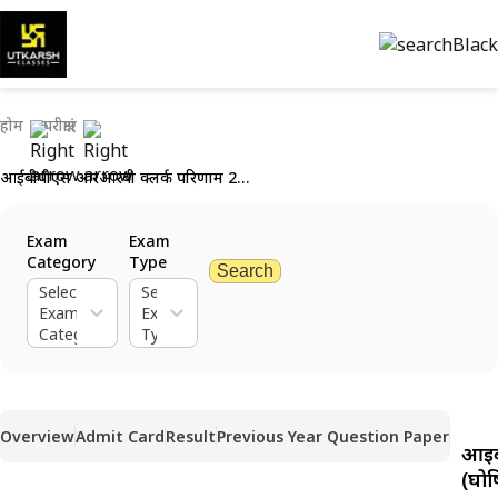
होम
परीक्षाएं
आईबीपीएस आरआरबी क्लर्क परिणाम 2024 (घोषित): परिणाम पीडीएफ डाउनलोड करें
Exam
Exam
Category
Type
Search
Select
Select
Exam
Exam
Category
Type
Overview
Admit Card
Result
Previous Year Question Paper
आईब
(घोष