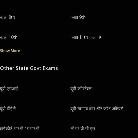
कक्षा 8th
कक्षा 9th
कक्षा 10th
कक्षा 11th कला वर्ग
Show More
Other State Govt Exams
यूपी एसआई
यूपी कॉन्स्टेबल
यूपी पीईटी
यूपी सामान्य ज्ञान और करेंट अफेयर्स
हाईकोर्ट आरओ / एआरओ
लोअर पी सी एस