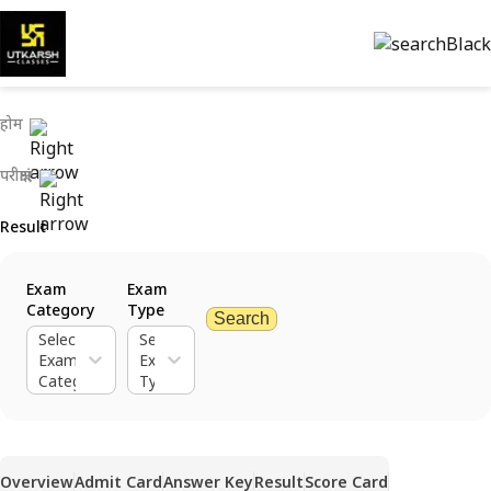
होम
परीक्षाएं
Result
Exam
Exam
Category
Type
Search
Select
Select
Exam
Exam
Category
Type
Overview
Admit Card
Answer Key
Result
Score Card