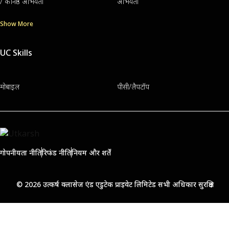
/ कनिष्ठ अभियंता
अभियंता
Show More
UC Skills
मोबाइल
पीसी/लैपटॉप
गोपनीयता नीति
रिफंड नीति
नियम और शर्तें
© 2026 उत्कर्ष क्लासेज एंड एडुटेक प्राइवेट लिमिटेड सभी अधिकार सुरक्षित