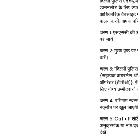
दिल्ली पुलिस एडब्ल
डाउनलोड के लिए उपल
आधिकारिक वेबसाइट प
पालन करके अपना परिण
चरण 1: एसएससी की 
पर जायें।
चरण 2: मुख्य पृष्ठ प
करें।
चरण 3: "दिल्ली पुलिस 
{सहायक वायरलेस ऑपरे
ऑपरेटर (टीपीओ)}: पी
लिए योग्य उम्मीदवार"
चरण 4: परिणाम स्वर
स्क्रीन पर खुल जाएग
चरण 5: Ctrl + F शॉ
अनुक्रमांक या नाम दर
देखें।