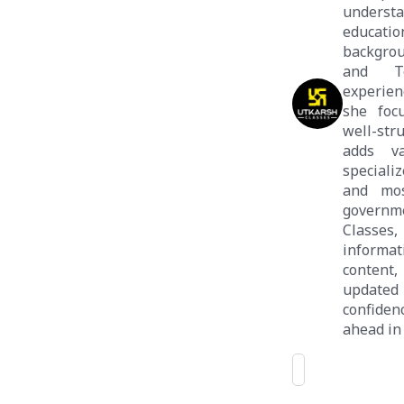
unders
educat
backgro
and Te
experien
she focu
well-str
adds v
specializ
and mos
governm
Classes
informat
content
update
confiden
ahead in