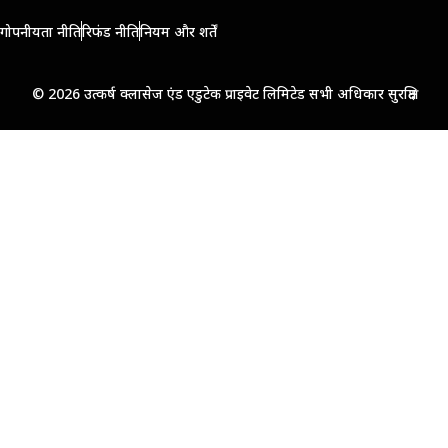
गोपनीयता नीति
रिफंड नीति
नियम और शर्तें
© 2026 उत्कर्ष क्लासेज एंड एडुटेक प्राइवेट लिमिटेड सभी अधिकार सुरक्षित