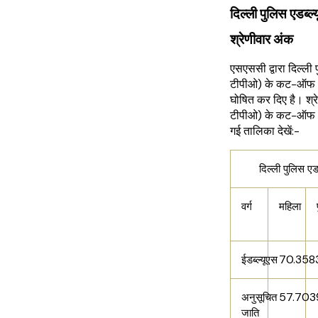
दिल्ली पुलिस एड
श्रेणीवार अंक
एसएससी द्वारा दिल्ली 
टीपीओ) के कट-ऑफ अ
घोषित कर दिए है। श्रे
टीपीओ) के कट-ऑफ अं
गई तालिका देखें:-
दिल्ली पुलिस 
वर्ग
महिला
70.358
ईडब्ल्यूएस
57.703
अनुसूचित
जाति