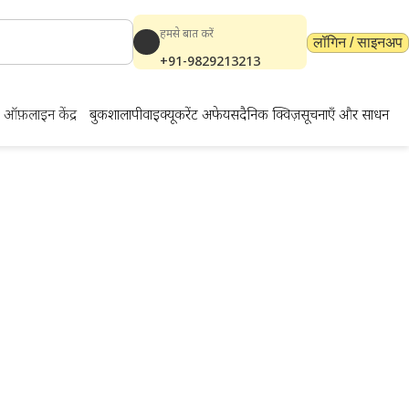
हमसे बात करें
लॉगिन / साइनअप
+91-9829213213
ऑफ़लाइन केंद्र
बुकशाला
पीवाईक्यू
करेंट अफेयर्स
दैनिक क्विज़
सूचनाएँ और साधन