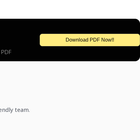
Download PDF Now!!
s PDF
iendly team.