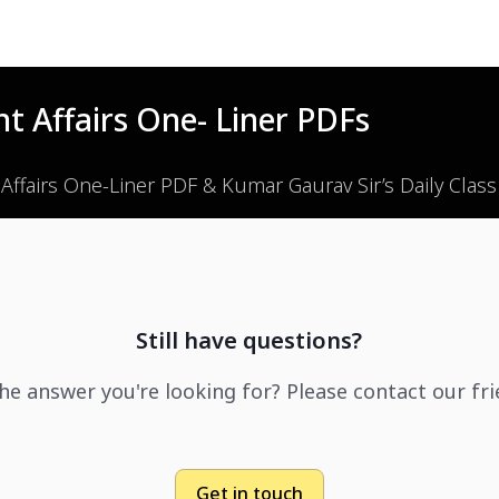
t Affairs One- Liner PDFs
 Affairs One-Liner PDF & Kumar Gaurav Sir’s Daily Clas
Still have questions?
the answer you're looking for? Please contact our fr
Get in touch