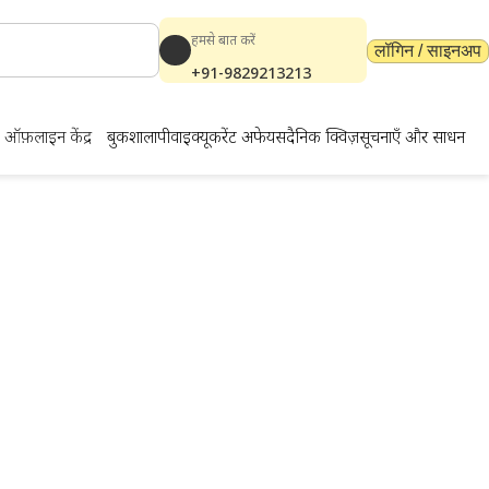
हमसे बात करें
लॉगिन / साइनअप
+91-9829213213
ऑफ़लाइन केंद्र
बुकशाला
पीवाईक्यू
करेंट अफेयर्स
दैनिक क्विज़
सूचनाएँ और साधन