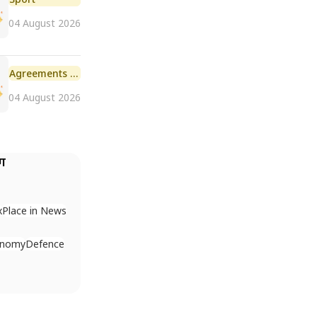
04 August 2026
Agreements and MoU
04 August 2026
ैग
x
Place in News
onomy
Defence