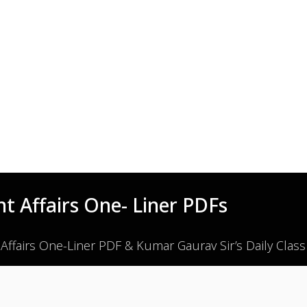
t Affairs One- Liner PDFs
 Affairs One-Liner PDF & Kumar Gaurav Sir’s Daily Clas