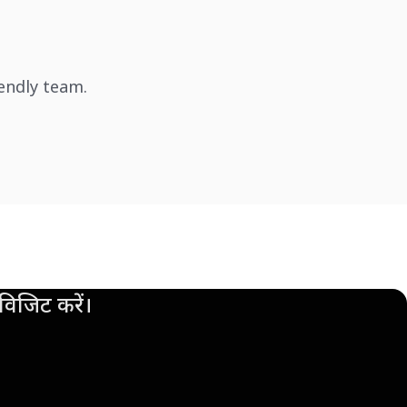
iendly team.
िजिट करें।