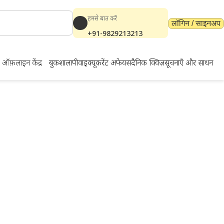
हमसे बात करें
लॉगिन / साइनअप
+91-9829213213
ऑफ़लाइन केंद्र
बुकशाला
पीवाईक्यू
करेंट अफेयर्स
दैनिक क्विज़
सूचनाएँ और साधन