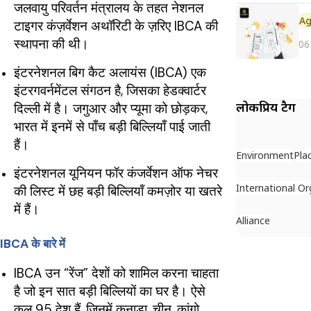
जलवायु परिवर्तन मंत्रालय के तहत नेशनल
टाइगर कंज़र्वेशन अथॉरिटी के ज़रिए IBCA की
स्थापना की थी।
06
इंटरनेशनल बिग कैट अलायंस (IBCA) एक
इंटरगवर्नमेंटल संगठन है, जिसका हेडक्वार्टर
लोकप्रिय टैग
दिल्ली में है। जगुआर और प्यूमा को छोड़कर,
भारत में इनमें से पाँच बड़ी बिल्लियाँ पाई जाती
हैं।
Environment
Pla
इंटरनेशनल यूनियन फॉर कंजर्वेशन ऑफ नेचर
International Or
की लिस्ट में छह बड़ी बिल्लियाँ कमज़ोर या खतरे
में हैं।
Alliance
IBCA के बारे में
IBCA उन “रेंज” देशों को शामिल करना चाहता
है जो इन सात बड़ी बिल्लियों का घर है। ऐसे
कुल 95 देश हैं, जिनमें कनाडा, चीन, कांगो,