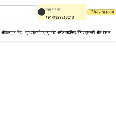
हमसे बात करें
लॉगिन / साइनअप
+91-9829213213
ऑफ़लाइन केंद्र
बुकशाला
पीवाईक्यू
करेंट अफेयर्स
दैनिक क्विज़
सूचनाएँ और साधन