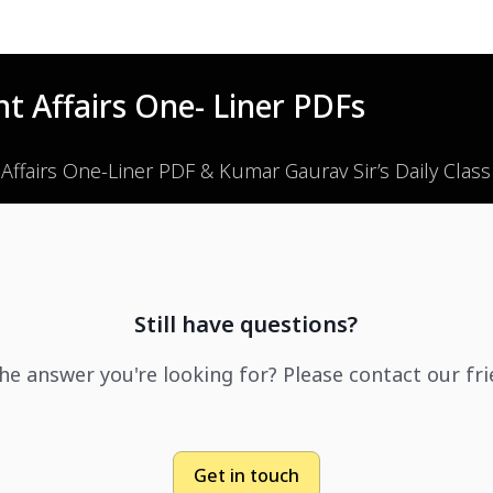
t Affairs One- Liner PDFs
 Affairs One-Liner PDF & Kumar Gaurav Sir’s Daily Clas
Still have questions?
the answer you're looking for? Please contact our fr
Get in touch