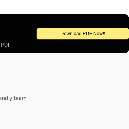
Download PDF Now!!
s PDF
iendly team.