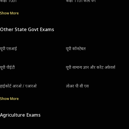
कक्षा 10th
कक्षा 11th कला वर्ग
Show More
Other State Govt Exams
यूपी एसआई
यूपी कॉन्स्टेबल
यूपी पीईटी
यूपी सामान्य ज्ञान और करेंट अफेयर्स
हाईकोर्ट आरओ / एआरओ
लोअर पी सी एस
Show More
Agriculture Exams