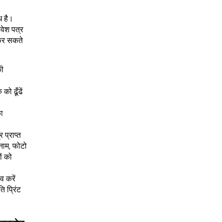
ध है।
रवेश पत्र
 कर सकते
की
को ढूँढें
ा
 प्राप्त
नाम, फोटो
ं को
व करें
ि प्रिंट