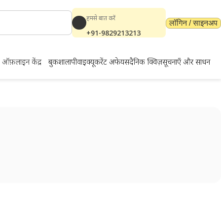
हमसे बात करें
लॉगिन / साइनअप
+91-9829213213
ऑफ़लाइन केंद्र
बुकशाला
पीवाईक्यू
करेंट अफेयर्स
दैनिक क्विज़
सूचनाएँ और साधन