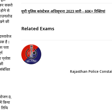
 कर सकते
होने से
यूपी पुलिस कांस्टेबल अधिसूचना 2023 जारी - 60K+ रिक्तियां
ी डाउनलोड
खने की
Related Exams
दस्तावेज
श्यक है।
 का पता
्ण
ा प्रवेश
 की
संबंधित
Rajasthan Police Consta
आयोजन 8,
ं किया
ी तिथि