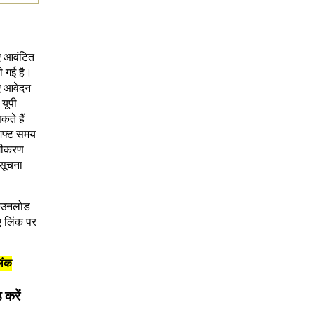
िए आवंटित
ी गई है।
िए आवेदन
 यूपी
ते हैं
शिफ्ट समय
ंजीकरण
 सूचना
डाउनलोड
ए लिंक पर
िंक
 करें