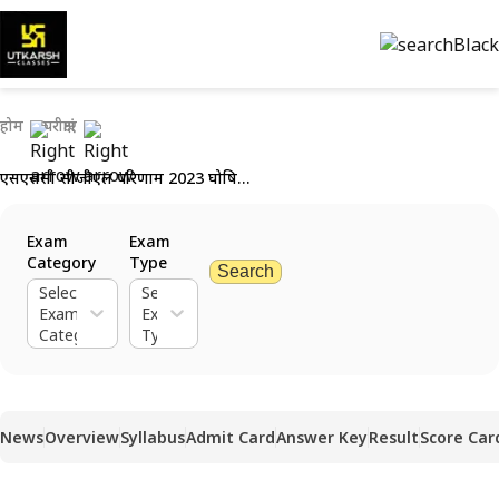
होम
परीक्षाएं
एसएससी सीजीएल परिणाम 2023 घोषित - कट-ऑफ़ अंक और मेधा सूची|
Exam
Exam
Category
Type
Search
Select
Select
Exam
Exam
Category
Type
News
Overview
Syllabus
Admit Card
Answer Key
Result
Score Car