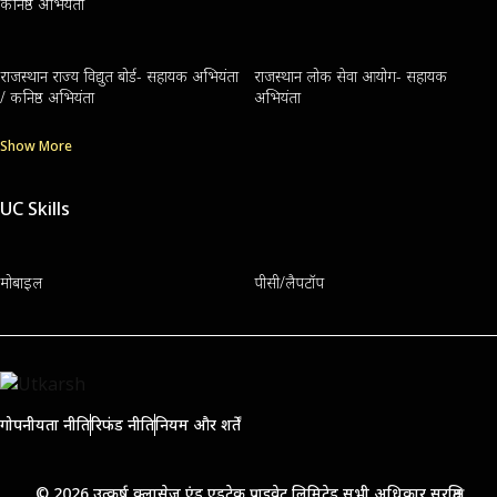
कनिष्ठ अभियंता
राजस्थान राज्य विद्युत बोर्ड- सहायक अभियंता
राजस्थान लोक सेवा आयोग- सहायक
/ कनिष्ठ अभियंता
अभियंता
Show More
UC Skills
मोबाइल
पीसी/लैपटॉप
गोपनीयता नीति
रिफंड नीति
नियम और शर्तें
© 2026 उत्कर्ष क्लासेज एंड एडुटेक प्राइवेट लिमिटेड सभी अधिकार सुरक्षित