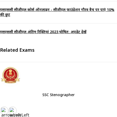
एसएससी सीजीएल कोर्स ऑनलाइन - सीजीएल फाउंडेशन गौरव बैच पर पाएं 10%
की छूट
एसएससी सीजीएल अंतिम रिक्तियां 2023 घोषित: अपडेट देखें
Related Exams
SSC Stenographer