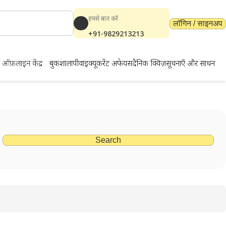
हमसे बात करें
लॉगिन / साइनअप
+91-9829213213
ऑफ़लाइन केंद्र
बुकशाला
पीवाईक्यू
करेंट अफेयर्स
दैनिक क्विज़
सूचनाएँ और साधन
Search