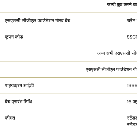
जल्दी बुक करने व
एसएससी सीजीएल फाउंडेशन गौरव बैच
फ्लैट
कूपन कोड
SSC
अन्य सभी एसएससी सी
एसएससी सीजीएल फाउंडेशन गौरव
पाठ्यक्रम आईडी
199
बैच प्रारंभ तिथि
16 ज
कीमत
स्टैंड
स्टैं