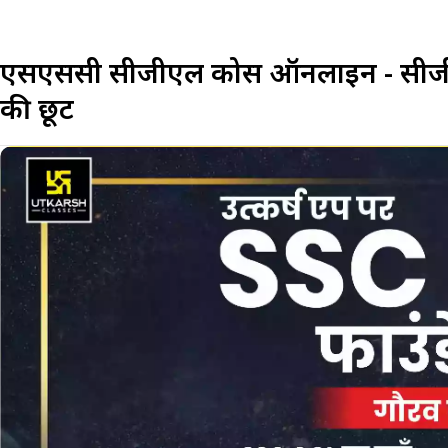
एसएससी सीजीएल कोर्स ऑनलाइन - सीजीए
की छूट